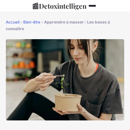
📰
Detoxintelligen
Accueil
›
Bien-être
›
Apprendre à masser : Les bases à
connaître